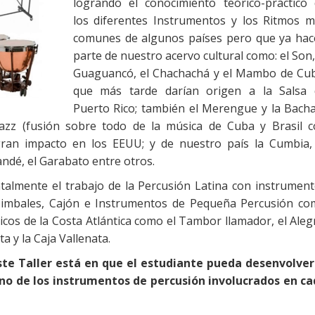
logrando el conocimiento teórico-práctico
los diferentes Instrumentos y los Ritmos 
comunes de algunos países pero que ya ha
parte de nuestro acervo cultural como: el Son,
Guaguancó, el Chachachá y el Mambo de Cu
que más tarde darían origen a la Salsa 
Puerto Rico; también el Merengue y la Bach
Jazz (fusión sobre todo de la música de Cuba y Brasil 
gran impacto en los EEUU; y de nuestro país la Cumbia,
andé, el Garabato entre otros.
almente el trabajo de la Percusión Latina con instrumen
imbales, Cajón e Instrumentos de Pequeña Percusión c
icos de la Costa Atlántica como el Tambor llamador, el Aleg
a y la Caja Vallenata.
este Taller está en que el estudiante pueda desenvolve
o de los instrumentos de percusión involucrados en c