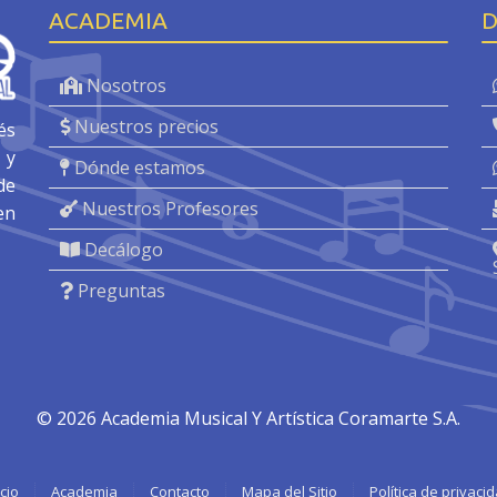
ACADEMIA
D
Nosotros
Nuestros precios
és
 y
Dónde estamos
de
Nuestros Profesores
en
Decálogo
Preguntas
© 2026 Academia Musical Y Artística Coramarte S.A.
icio
Academia
Contacto
Mapa del Sitio
Política de privaci