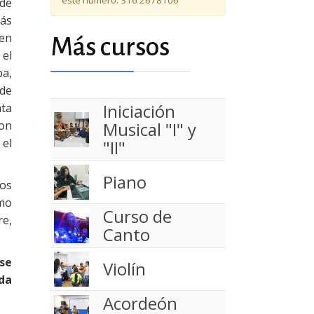
este número: 316 2678106
 de
más
cen
Más cursos
 el
ba,
de
Iniciación
ata
con
Musical "I" y
 el
"II"
Piano
tos
omo
Curso de
re,
Canto
rse
Violín
ada
Acordeón